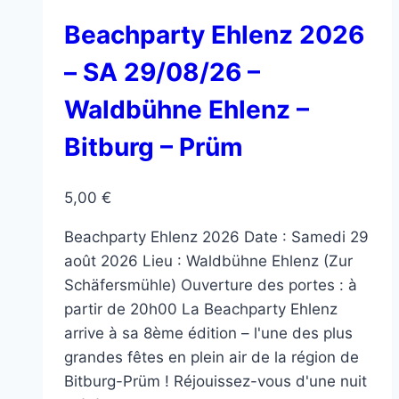
Les
options
Beachparty Ehlenz 2026
peuvent
– SA 29/08/26 –
être
choisies
Waldbühne Ehlenz –
sur
Bitburg – Prüm
la
page
du
5,00
€
produit
Beachparty Ehlenz 2026 Date : Samedi 29
août 2026 Lieu : Waldbühne Ehlenz (Zur
Schäfersmühle) Ouverture des portes : à
partir de 20h00 La Beachparty Ehlenz
arrive à sa 8ème édition – l'une des plus
grandes fêtes en plein air de la région de
Bitburg-Prüm ! Réjouissez-vous d'une nuit