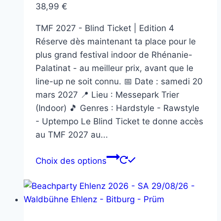
38,99
€
la
page
TMF 2027 - Blind Ticket | Edition 4
du
Réserve dès maintenant ta place pour le
produit
plus grand festival indoor de Rhénanie-
Palatinat - au meilleur prix, avant que le
line-up ne soit connu. 📅 Date : samedi 20
mars 2027 📍 Lieu : Messepark Trier
(Indoor) 🎵 Genres : Hardstyle - Rawstyle
- Uptempo Le Blind Ticket te donne accès
au TMF 2027 au...
Ce
Choix des options
produit
a
plusieurs
variations.