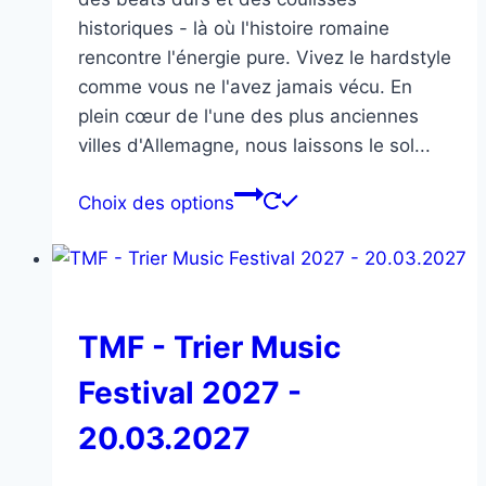
historiques - là où l'histoire romaine
rencontre l'énergie pure. Vivez le hardstyle
comme vous ne l'avez jamais vécu. En
plein cœur de l'une des plus anciennes
villes d'Allemagne, nous laissons le sol...
Ce
Choix des options
produit
a
plusieurs
variations.
Les
TMF - Trier Music
options
Festival 2027 -
peuvent
être
20.03.2027
choisies
sur