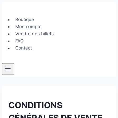
Aller
au
contenu
Boutique
Mon compte
Vendre des billets
FAQ
Contact
CONDITIONS
GÉNÉRALES DE VENTE